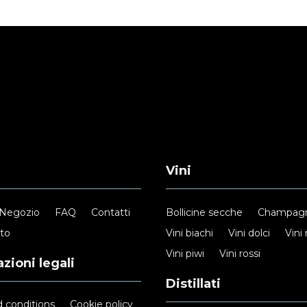
Vini
Negozio
FAQ
Contatti
Bollicine secche
Champag
nto
Vini biachi
Vini dolci
Vini 
Vini piwi
Vini rossi
zioni legali
Distillati
 conditions
Cookie policy