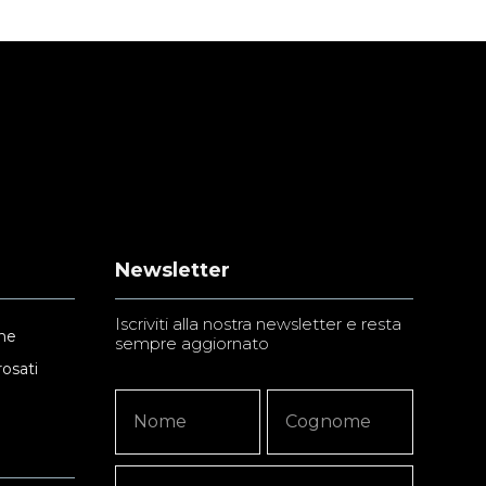
Newsletter
Iscriviti alla nostra newsletter e resta
ne
sempre aggiornato
rosati
Newsletter
Nome
Nome
Signup
Copy