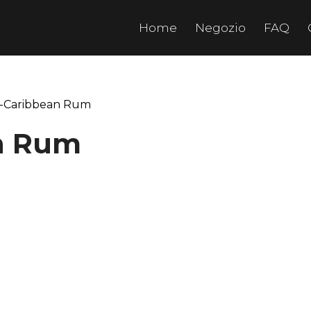
Home
Negozio
FAQ
o-Caribbean Rum
n Rum