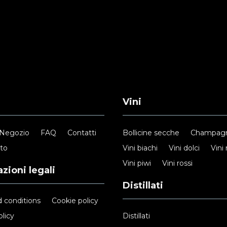
Vini
Negozio
FAQ
Contatti
Bollicine secche
Champag
nto
Vini biachi
Vini dolci
Vini 
Vini piwi
Vini rossi
zioni legali
Distillati
 conditions
Cookie policy
licy
Distillati