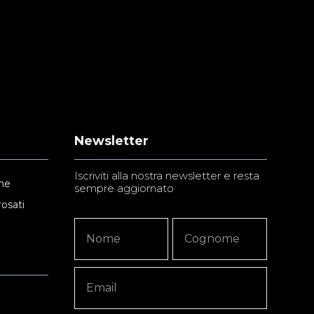
Newsletter
Iscriviti alla nostra newsletter e resta
ne
sempre aggiornato
rosati
Newsletter
Nome
Nome
Signup
Copy