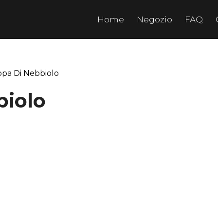
Home
Negozio
FAQ
ppa Di Nebbiolo
biolo