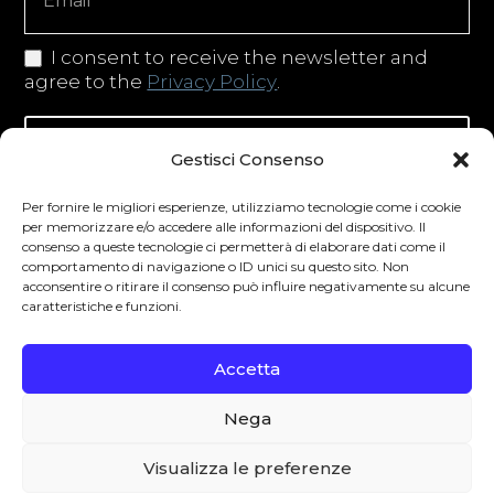
I consent to receive the newsletter and
agree to the
Privacy Policy
.
Iscriviti alla newsletter
Gestisci Consenso
Per fornire le migliori esperienze, utilizziamo tecnologie come i cookie
per memorizzare e/o accedere alle informazioni del dispositivo. Il
consenso a queste tecnologie ci permetterà di elaborare dati come il
Degustibus invita al consumo responsabile.
comportamento di navigazione o ID unici su questo sito. Non
La vendita di bevande alcoliche è vietata ai
acconsentire o ritirare il consenso può influire negativamente su alcune
caratteristiche e funzioni.
minori secondo la normativa vigente nel
Paese di residenza. L’abuso di alcol è
Accetta
pericoloso per la salute.
Nega
0
Visualizza le preferenze