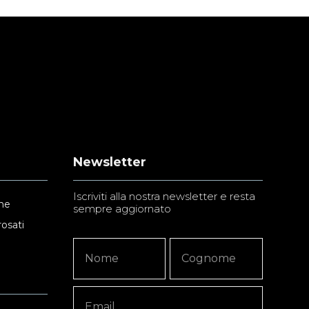
Newsletter
Iscriviti alla nostra newsletter e resta
ne
sempre aggiornato
rosati
Newsletter
Nome
Nome
Signup
Copy