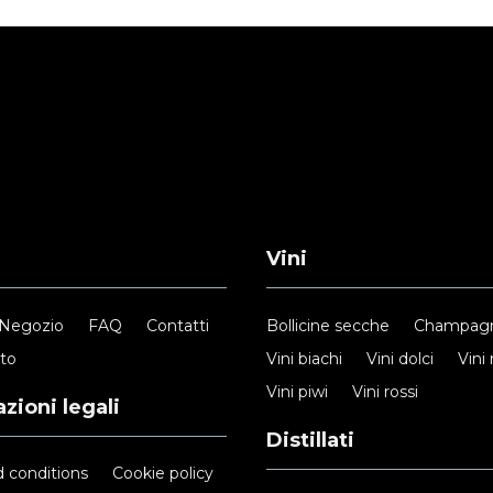
Vini
Negozio
FAQ
Contatti
Bollicine secche
Champag
nto
Vini biachi
Vini dolci
Vini 
Vini piwi
Vini rossi
zioni legali
Distillati
 conditions
Cookie policy