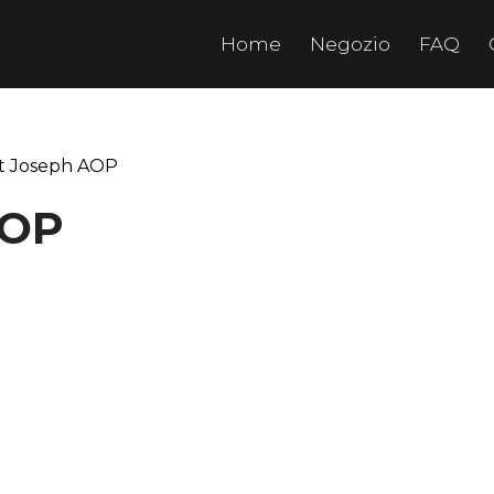
Home
Negozio
FAQ
nt Joseph AOP
AOP