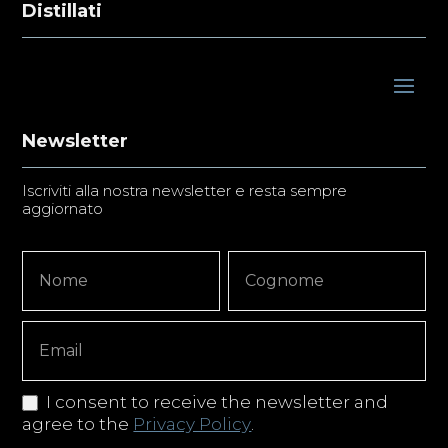
Distillati
Newsletter
Iscriviti alla nostra newsletter e resta sempre
aggiornato
Newsletter
Nome
Nome
Signup
Copy
I consent to receive the newsletter and
agree to the
Privacy Policy
.