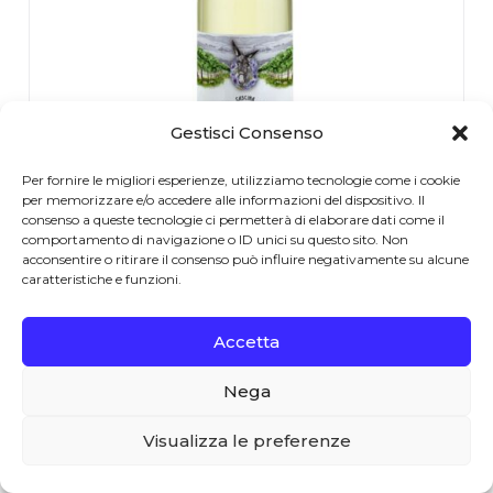
Gestisci Consenso
Per fornire le migliori esperienze, utilizziamo tecnologie come i cookie
Cascina Valle Asinari
2022
per memorizzare e/o accedere alle informazioni del dispositivo. Il
consenso a queste tecnologie ci permetterà di elaborare dati come il
comportamento di navigazione o ID unici su questo sito. Non
Moscato d’Asti DOCG 2022 Cascina
acconsentire o ritirare il consenso può influire negativamente su alcune
Valle Asinari
caratteristiche e funzioni.
€
12.90
Accetta
Nega
0
Visualizza le preferenze