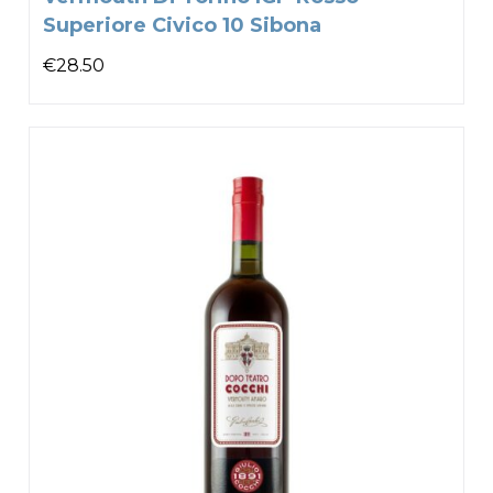
Superiore Civico 10 Sibona
€
28.50