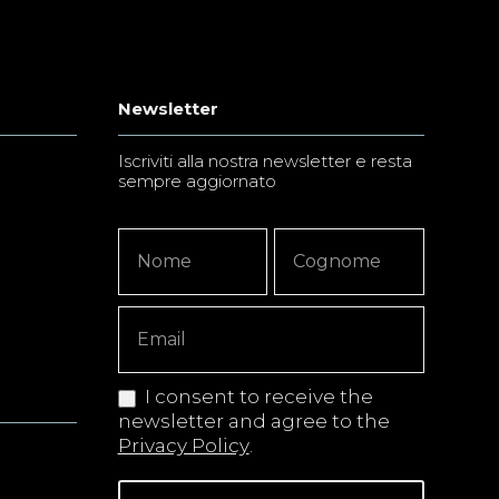
Newsletter
Iscriviti alla nostra newsletter e resta
sempre aggiornato
Newsletter
Nome
Nome
Signup
Copy
I consent to receive the
newsletter and agree to the
Privacy Policy
.