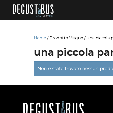
Home
/ Prodotto Vitigno / una piccola
una piccola pa
Non è stato trovato nessun prodot