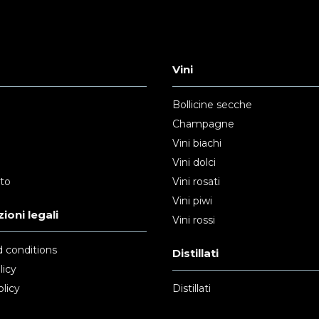
Vini
Bollicine secche
Champagne
Vini biachi
Vini dolci
nto
Vini rosati
Vini piwi
ioni legali
Vini rossi
 conditions
Distillati
licy
licy
Distillati