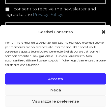
I consent to receive the newsletter and
agree to the
Privacy Policy
.
Iscriviti alla newsletter
Gestisci Consenso
Per fornire le migliori esperienze, utilizziamo tecnologie come i cookie
per memorizzare e/o accedere alle informazioni del dispositivo. Il
consenso a queste tecnologie ci permetterà di elaborare dati come il
Degustibus invita al consumo responsabile.
comportamento di navigazione o ID unici su questo sito. Non
acconsentire o ritirare il consenso può influire negativamente su alcune
La vendita di bevande alcoliche è vietata ai
caratteristiche e funzioni.
minori secondo la normativa vigente nel
Paese di residenza. L’abuso di alcol è
Accetta
pericoloso per la salute.
Nega
0
Visualizza le preferenze