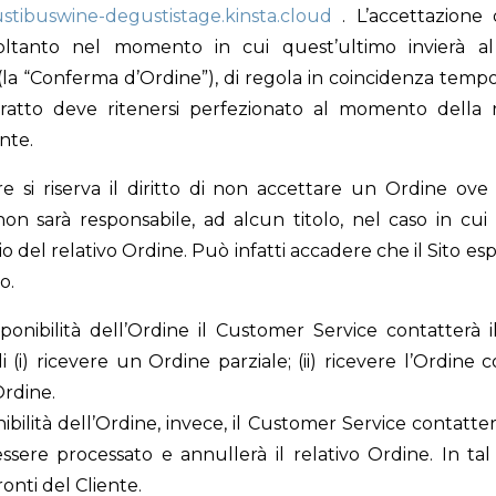
tibuswine-degustistage.kinsta.cloud
. L’accettazione 
oltanto nel momento in cui quest’ultimo invierà al
(la “Conferma d’Ordine”), di regola in coincidenza tempo
ntratto deve ritenersi perfezionato al momento della
nte.
ore si riserva il diritto di non accettare un Ordine ov
 non sarà responsabile, ad alcun titolo, nel caso in cu
io del relativo Ordine. Può infatti accadere che il Sito e
o.
sponibilità dell’Ordine il Customer Service contatterà il
 (i) ricevere un Ordine parziale; (ii) ricevere l’Ordine 
’Ordine.
nibilità dell’Ordine, invece, il Customer Service contatter
ssere processato e annullerà il relativo Ordine. In tal
onti del Cliente.