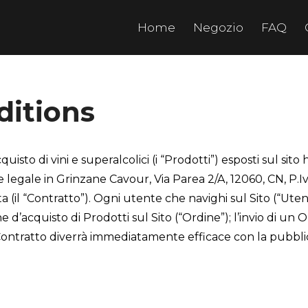
Home
Negozio
FAQ
ditions
uisto di vini e superalcolici (i “Prodotti”) esposti sul sito 
 legale in Grinzane Cavour, Via Parea 2/A, 12060, CN, P.I
a (il “Contratto”). Ogni utente che navighi sul Sito (“Uten
’acquisto di Prodotti sul Sito (“Ordine”); l’invio di un Or
Contratto diverrà immediatamente efficace con la pubblica