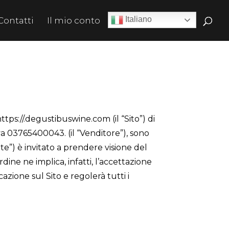
Italiano
Contatti
Il mio conto
https://.degustibuswine.com (il “Sito”) di
va 03765400043. (il “Venditore”), sono
te”) è invitato a prendere visione del
dine ne implica, infatti, l’accettazione
zione sul Sito e regolerà tutti i