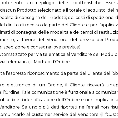
contenente un riepilogo delle caratteristiche essenz
 ciascun Prodotto selezionato e il totale di acquisto; de
dalità di consegna dei Prodotti; dei costi di spedizione, 
del diritto di recesso da parte del Cliente e per l’applic
imati di consegna; delle modalità e dei tempi di restituzi
agamento, a favore del Venditore, del prezzo dei Prodot
i spedizione e consegna (ove previste);
 automatizzato per via telematica al Venditore del Modulo
r via telematica, il Modulo d’Ordine.
ta l’espresso riconoscimento da parte del Cliente dell’obb
tro elettronico di un Ordine, il Cliente riceverà un’
ell’Ordine. Tale comunicazione è funzionale a comunicare
li il codice d’identificazione dell’Ordine e non implica i
enditore. Se uno o più dati riportati nell’email non risult
unicarlo al customer service del Venditore (il “Custom