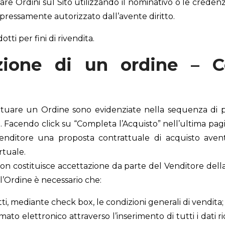
e Ordini sul Sito utilizzando il nominativo o le credenzi
pressamente autorizzato dall’avente diritto.
otti per fini di rivendita.
zione di un ordine – C
ettuare un Ordine sono evidenziate nella sequenza di pa
ve. Facendo click su “Completa l’Acquisto” nell’ultima pag
Venditore una proposta contrattuale di acquisto avent
rtuale.
non costituisce accettazione da parte del Venditore dell
l’Ordine è necessario che:
etti, mediante check box, le condizioni generali di vendita;
formato elettronico attraverso l’inserimento di tutti i dati 