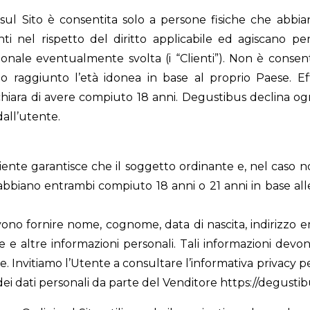
sul Sito è consentita solo a persone fisiche che abbian
ti nel rispetto del diritto applicabile ed agiscano per 
onale eventualmente svolta (i “Clienti”). Non è consenti
o raggiunto l’età idonea in base al proprio Paese. E
chiara di avere compiuto 18 anni. Degustibus declina ogn
dall’utente.
 Cliente garantisce che il soggetto ordinante e, nel caso n
 abbiano entrambi compiuto 18 anni o 21 anni in base alle
evono fornire nome, cognome, data di nascita, indirizzo e
le e altre informazioni personali. Tali informazioni dev
 Invitiamo l’Utente a consultare l’informativa privacy p
dei dati personali da parte del Venditore
https://degusti