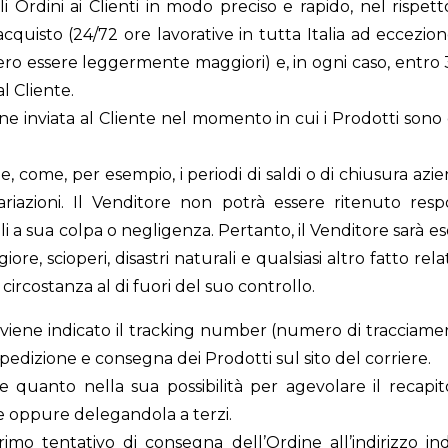
Ordini ai Clienti in modo preciso e rapido, nel rispet
d’acquisto (24/72 ore lavorative in tutta Italia ad eccezio
o essere leggermente maggiori) e, in ogni caso, entro 30
l Cliente.
e inviata al Cliente nel momento in cui i Prodotti sono 
, come, per esempio, i periodi di saldi o di chiusura azi
riazioni. Il Venditore non potrà essere ritenuto respo
 a sua colpa o negligenza. Pertanto, il Venditore sarà e
ore, scioperi, disastri naturali e qualsiasi altro fatto relat
a circostanza al di fuori del suo controllo.
iene indicato il tracking number (numero di tracciamen
spedizione e consegna dei Prodotti sul sito del corriere.
are quanto nella sua possibilità per agevolare il recapi
ne oppure delegandola a terzi.
imo tentativo di consegna dell’Ordine all’indirizzo in