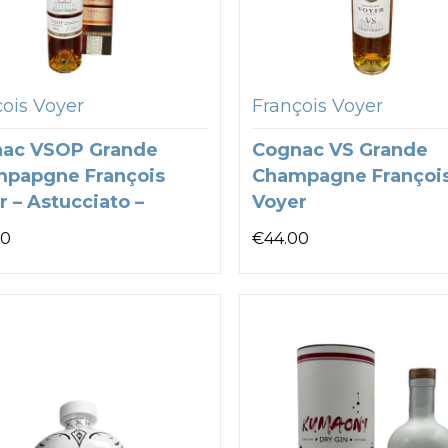
ois Voyer
François Voyer
ac VSOP Grande
Cognac VS Grande
papgne François
Champagne Françoi
r – Astucciato –
Voyer
00
€
44.00