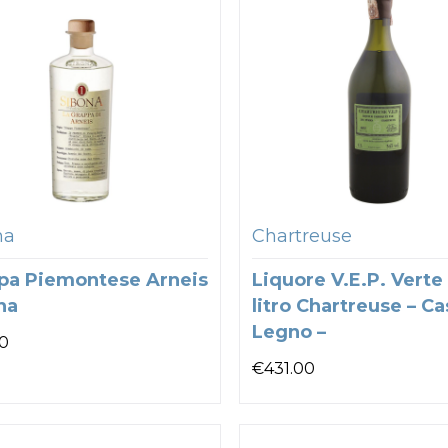
na
Chartreuse
pa Piemontese Arneis
Liquore V.E.P. Verte 
na
litro Chartreuse – Ca
Legno –
0
€
431.00