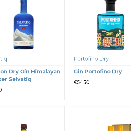
tiq
Portofino Dry
on Dry Gin Himalayan
Gin Portofino Dry
per Selvatiq
€
54.50
0