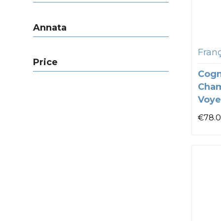
Annata
Franç
Price
Cogn
Cham
Voye
€
78.