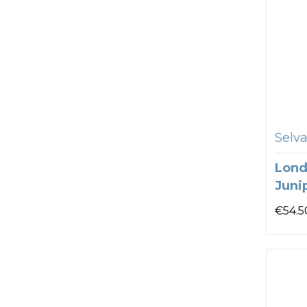
Selva
Lond
Juni
€
54.5