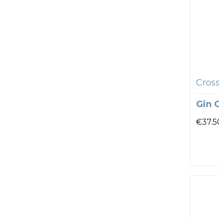
Cros
Gin 
€
37.5