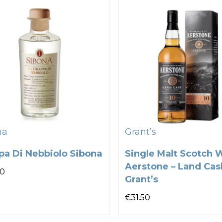
na
Grant’s
pa Di Nebbiolo Sibona
Single Malt Scotch 
Aerstone – Land Cas
00
Grant’s
€
31.50