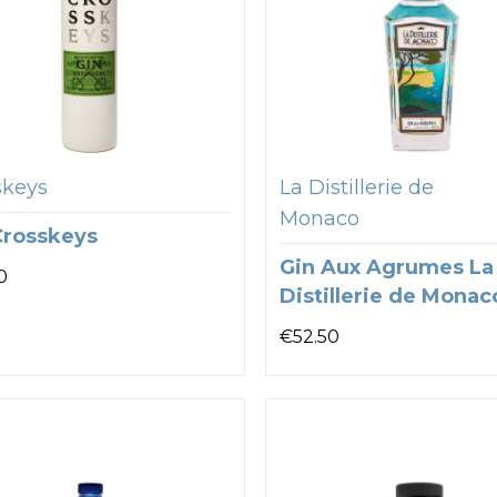
skeys
La Distillerie de
Monaco
Crosskeys
Gin Aux Agrumes La
0
Distillerie de Monac
€
52.50