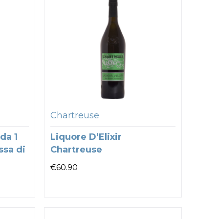
Chartreuse
da 1
Liquore D’Elixir
ssa di
Chartreuse
€
60.90