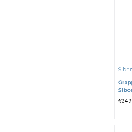
Sibo
Grap
Sibo
€
24.9