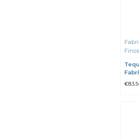
Fabri
Fino
Tequ
Fabr
€
83.5