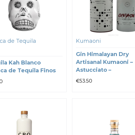
ca de Tequila
Kumaoni
s
Gin Himalayan Dry
Artisanal Kumaoni –
ila Kah Blanco
Astucciato –
ica de Tequila Finos
€
53.50
0