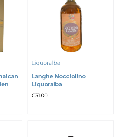
Liquoralba
maican
Langhe Nocciolino
den
Liquoralba
–
€
31.00