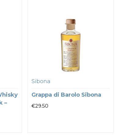
Sibona
Whisky
Grappa di Barolo Sibona
k –
€
29.50