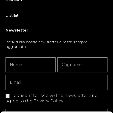
Distillati
Newsletter
Iscriviti alla nostra newsletter e resta sempre
aggiornato
Newsletter
Nome
Nome
Signup
Copy
I consent to receive the newsletter and
agree to the
Privacy Policy
.