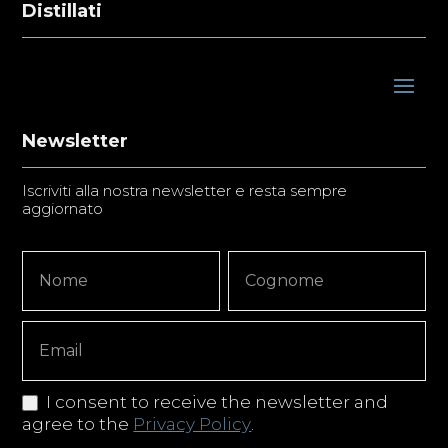
Distillati
Newsletter
Iscriviti alla nostra newsletter e resta sempre
aggiornato
Newsletter
Nome
Nome
Signup
Copy
I consent to receive the newsletter and
agree to the
Privacy Policy
.