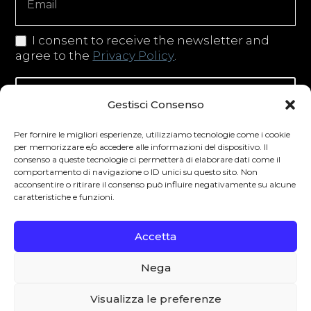
I consent to receive the newsletter and
agree to the
Privacy Policy
.
Iscriviti alla newsletter
Gestisci Consenso
Per fornire le migliori esperienze, utilizziamo tecnologie come i cookie
per memorizzare e/o accedere alle informazioni del dispositivo. Il
consenso a queste tecnologie ci permetterà di elaborare dati come il
Degustibus invita al consumo responsabile.
comportamento di navigazione o ID unici su questo sito. Non
La vendita di bevande alcoliche è vietata ai
acconsentire o ritirare il consenso può influire negativamente su alcune
caratteristiche e funzioni.
minori secondo la normativa vigente nel
Paese di residenza. L’abuso di alcol è
Accetta
pericoloso per la salute.
Nega
0
Visualizza le preferenze