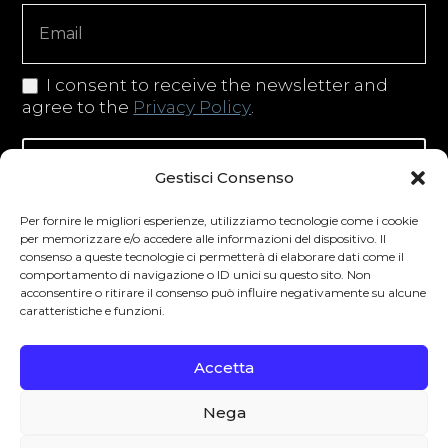
Copy
I consent to receive the newsletter and
agree to the
Privacy Policy
.
Iscriviti alla newsletter
Gestisci Consenso
Per fornire le migliori esperienze, utilizziamo tecnologie come i cookie
per memorizzare e/o accedere alle informazioni del dispositivo. Il
consenso a queste tecnologie ci permetterà di elaborare dati come il
Degustibus invita al consumo responsabile.
comportamento di navigazione o ID unici su questo sito. Non
La vendita di bevande alcoliche è vietata ai
acconsentire o ritirare il consenso può influire negativamente su alcune
caratteristiche e funzioni.
minori secondo la normativa vigente nel
Paese di residenza. L’abuso di alcol è
Accetta
pericoloso per la salute.
Nega
0