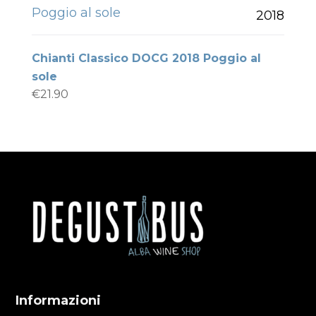
Poggio al sole
2018
Chianti Classico DOCG 2018 Poggio al
sole
€
21.90
Informazioni