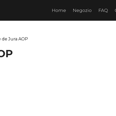
Home
Negozio
FAQ
e de Jura AOP
AOP