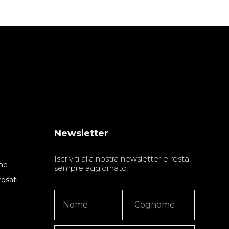
Newsletter
Iscriviti alla nostra newsletter e resta
ne
sempre aggiornato
rosati
Newsletter
Nome
Nome
Signup
Copy