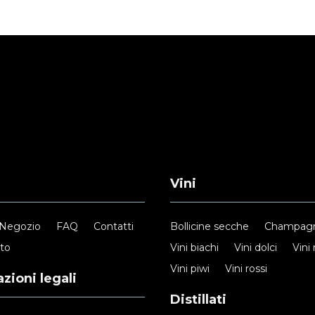
Vini
Negozio
FAQ
Contatti
Bollicine secche
Champag
nto
Vini biachi
Vini dolci
Vini 
Vini piwi
Vini rossi
zioni legali
Distillati