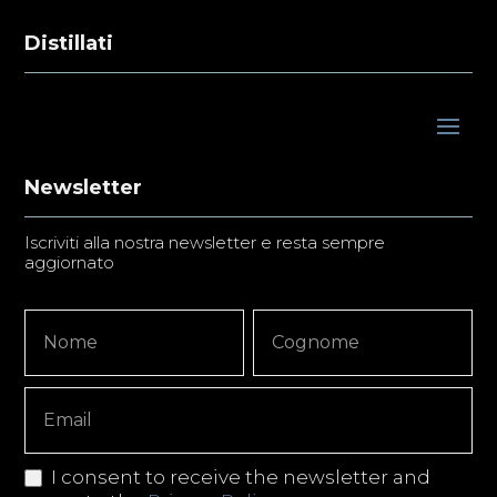
Distillati
Newsletter
Iscriviti alla nostra newsletter e resta sempre
aggiornato
Newsletter
Nome
Nome
Signup
Copy
I consent to receive the newsletter and