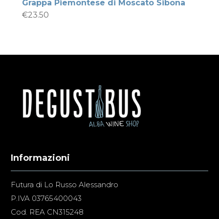
Grappa Piemontese di Moscato Sibona
€
23.50
Informazioni
Futura di Lo Russo Alessandro
P.IVA 03765400043
Cod. REA CN315248