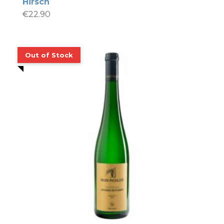
Hirsch
€
22.90