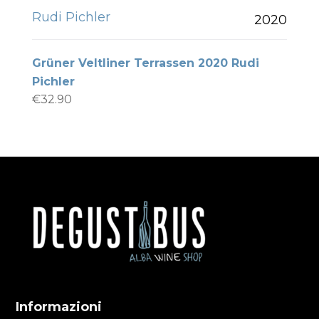
Rudi Pichler
2020
Grüner Veltliner Terrassen 2020 Rudi
Pichler
€
32.90
Informazioni