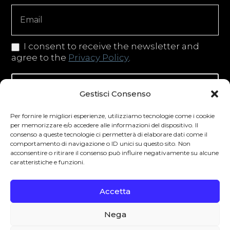
Copy
I consent to receive the newsletter and
agree to the
Privacy Policy
.
Iscriviti alla newsletter
Gestisci Consenso
Per fornire le migliori esperienze, utilizziamo tecnologie come i cookie
per memorizzare e/o accedere alle informazioni del dispositivo. Il
consenso a queste tecnologie ci permetterà di elaborare dati come il
Degustibus invita al consumo responsabile.
comportamento di navigazione o ID unici su questo sito. Non
acconsentire o ritirare il consenso può influire negativamente su alcune
La vendita di bevande alcoliche è vietata ai
caratteristiche e funzioni.
minori secondo la normativa vigente nel
Paese di residenza. L’abuso di alcol è
Accetta
pericoloso per la salute.
Nega
0