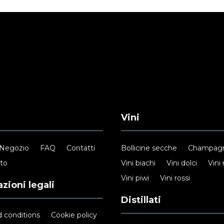
Vini
Negozio
FAQ
Contatti
Bollicine secche
Champag
nto
Vini biachi
Vini dolci
Vini 
Vini piwi
Vini rossi
zioni legali
Distillati
 conditions
Cookie policy