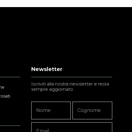
Newsletter
Iscriviti alla nostra newsletter e resta
ne
sempre aggiornato
rosati
Newsletter
Nome
Nome
Signup
Copy