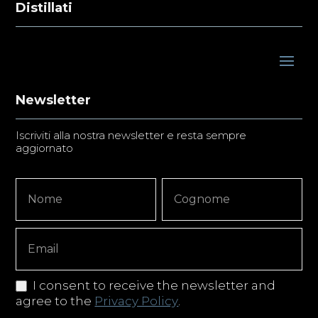
Distillati
Newsletter
Iscriviti alla nostra newsletter e resta sempre
aggiornato
Newsletter
Nome
Nome
Signup
Copy
I consent to receive the newsletter and
agree to the
Privacy Policy
.