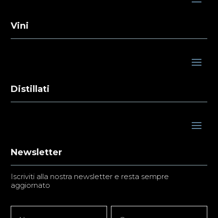
Vini
Distillati
Newsletter
Iscriviti alla nostra newsletter e resta sempre
aggiornato
Newsletter
Nome
Nome