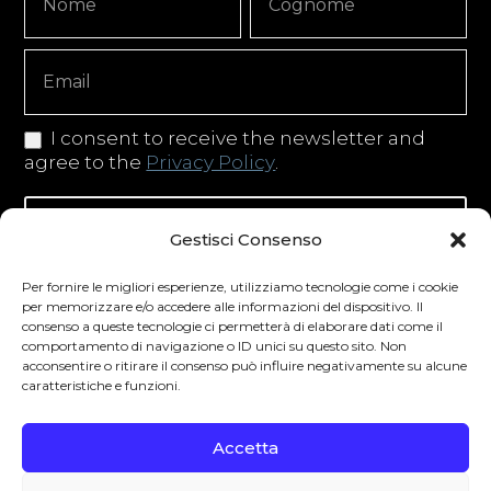
Signup
Copy
I consent to receive the newsletter and
agree to the
Privacy Policy
.
Iscriviti alla newsletter
Gestisci Consenso
Per fornire le migliori esperienze, utilizziamo tecnologie come i cookie
per memorizzare e/o accedere alle informazioni del dispositivo. Il
consenso a queste tecnologie ci permetterà di elaborare dati come il
Degustibus invita al consumo responsabile.
comportamento di navigazione o ID unici su questo sito. Non
acconsentire o ritirare il consenso può influire negativamente su alcune
La vendita di bevande alcoliche è vietata ai
caratteristiche e funzioni.
minori secondo la normativa vigente nel
Paese di residenza. L’abuso di alcol è
Accetta
pericoloso per la salute.