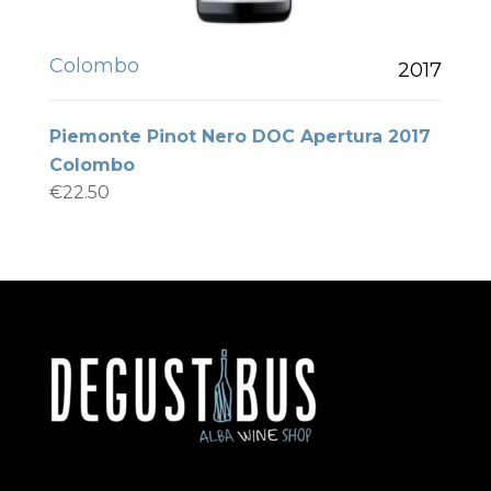
Colombo
2017
Piemonte Pinot Nero DOC Apertura 2017
Colombo
€
22.50