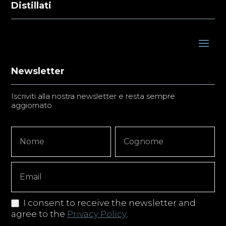
Distillati
Newsletter
Iscriviti alla nostra newsletter e resta sempre
aggiornato
Newsletter
Nome
Nome
Signup
Copy
I consent to receive the newsletter and
agree to the
Privacy Policy
.