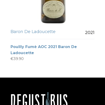
Baron De Ladoucette
2021
Pouilly Fumè AOC 2021 Baron De
Ladoucette
€
39.90