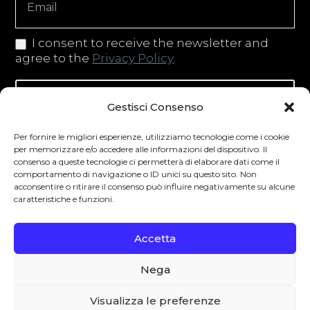
I consent to receive the newsletter and
agree to the
Privacy Policy
.
Iscriviti alla newsletter
Gestisci Consenso
Per fornire le migliori esperienze, utilizziamo tecnologie come i cookie
per memorizzare e/o accedere alle informazioni del dispositivo. Il
consenso a queste tecnologie ci permetterà di elaborare dati come il
Degustibus invita al consumo responsabile.
comportamento di navigazione o ID unici su questo sito. Non
acconsentire o ritirare il consenso può influire negativamente su alcune
La vendita di bevande alcoliche è vietata ai
caratteristiche e funzioni.
minori secondo la normativa vigente nel
Paese di residenza. L’abuso di alcol è
Accetta
pericoloso per la salute.
Nega
0
Visualizza le preferenze