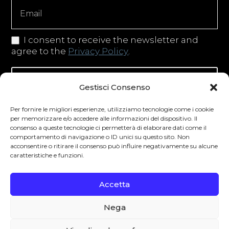
I consent to receive the newsletter and
agree to the
Privacy Policy
.
Iscriviti alla newsletter
Gestisci Consenso
Per fornire le migliori esperienze, utilizziamo tecnologie come i cookie
per memorizzare e/o accedere alle informazioni del dispositivo. Il
consenso a queste tecnologie ci permetterà di elaborare dati come il
Degustibus invita al consumo responsabile.
comportamento di navigazione o ID unici su questo sito. Non
La vendita di bevande alcoliche è vietata ai
acconsentire o ritirare il consenso può influire negativamente su alcune
caratteristiche e funzioni.
minori secondo la normativa vigente nel
Paese di residenza. L’abuso di alcol è
Accetta
pericoloso per la salute.
Nega
0