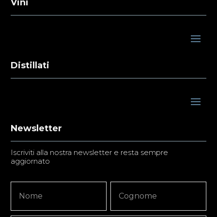
Vini
Distillati
Newsletter
Iscriviti alla nostra newsletter e resta sempre
aggiornato
Newsletter
Nome
Nome
Signup
Copy