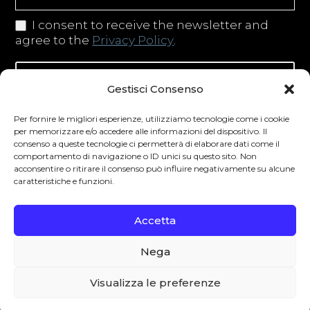
I consent to receive the newsletter and
agree to the
Privacy Policy
.
Iscriviti alla newsletter
Gestisci Consenso
Per fornire le migliori esperienze, utilizziamo tecnologie come i cookie
per memorizzare e/o accedere alle informazioni del dispositivo. Il
consenso a queste tecnologie ci permetterà di elaborare dati come il
Degustibus invita al consumo responsabile.
comportamento di navigazione o ID unici su questo sito. Non
La vendita di bevande alcoliche è vietata ai
acconsentire o ritirare il consenso può influire negativamente su alcune
caratteristiche e funzioni.
minori secondo la normativa vigente nel
Paese di residenza. L’abuso di alcol è
Accetta
pericoloso per la salute.
Nega
0
Visualizza le preferenze