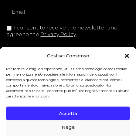
Copy
I consent to receive the newsletter and
agree to the
Privacy Policy
.
Iscriviti alla newsletter
Gestisci Consenso
Per fornire le migliori esperienze, utilizziamo tecnologie come i cookie
per memorizzare e/o accedere alle informazioni del dispositivo. Il
consenso a queste tecnologie ci permetterà di elaborare dati come il
Degustibus invita al consumo responsabile.
comportamento di navigazione o ID unici su questo sito. Non
acconsentire o ritirare il consenso può influire negativamente su alcune
La vendita di bevande alcoliche è vietata ai
caratteristiche e funzioni.
minori secondo la normativa vigente nel
Paese di residenza. L’abuso di alcol è
Accetta
pericoloso per la salute.
Nega
0