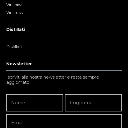
Vini piwi
Vini rossi
Distillati
Distillati
Newsletter
Iscriviti alla nostra newsletter e resta sempre
aggiornato
Newsletter
Nome
Nome
Signup
Copy