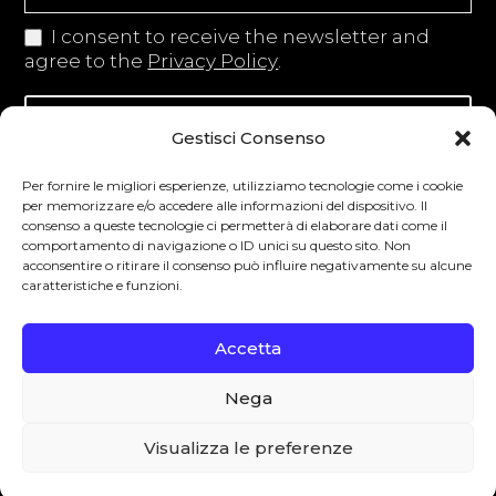
I consent to receive the newsletter and
agree to the
Privacy Policy
.
Iscriviti alla newsletter
Gestisci Consenso
Per fornire le migliori esperienze, utilizziamo tecnologie come i cookie
per memorizzare e/o accedere alle informazioni del dispositivo. Il
consenso a queste tecnologie ci permetterà di elaborare dati come il
Degustibus invita al consumo responsabile.
comportamento di navigazione o ID unici su questo sito. Non
acconsentire o ritirare il consenso può influire negativamente su alcune
La vendita di bevande alcoliche è vietata ai
caratteristiche e funzioni.
minori secondo la normativa vigente nel
Paese di residenza. L’abuso di alcol è
Accetta
pericoloso per la salute.
Nega
0
Visualizza le preferenze