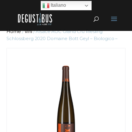
Italiano
Home
/
Vini
/ Alsace AOC Grand Cru Riesling
Schlossberg 2020 Domaine Bott Geyl – Biologico –