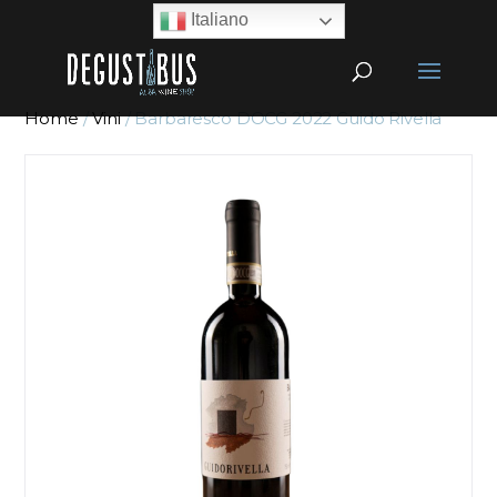
Italiano
Home
/
Vini
/ Barbaresco DOCG 2022 Guido Rivella