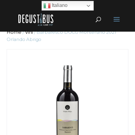
Italiano
Home
/
Vini
/ Barbaresco DOCG Montersino 2021
Orlando Abrigo