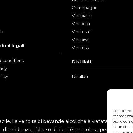
Champagne
Vini biachi
Vini dolci
nto
Vini rosati
Vini piwi
ioni legali
Vini rossi
 conditions
Distillati
licy
licy
Distillati
Per fornire 
memorizzare 
ile. La vendita di bevande alcoliche è vietata ai minori
tecnologie 
ID unici su 
di residenza. L’abuso di alcol è pericoloso per la salute.
negativamen