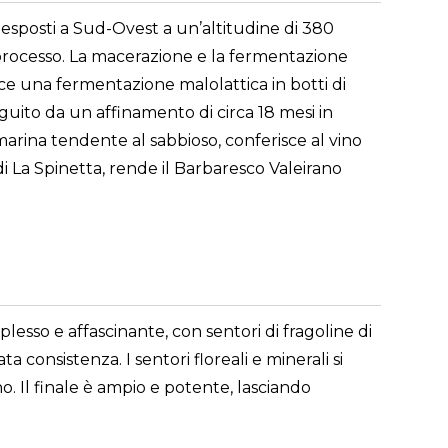
 esposti a Sud-Ovest a un’altitudine di 380
el processo. La macerazione e la fermentazione
sce una fermentazione malolattica in botti di
guito da un affinamento di circa 18 mesi in
 marina tendente al sabbioso, conferisce al vino
i La Spinetta, rende il Barbaresco Valeirano
lesso e affascinante, con sentori di fragoline di
 consistenza. I sentori floreali e minerali si
. Il finale è ampio e potente, lasciando