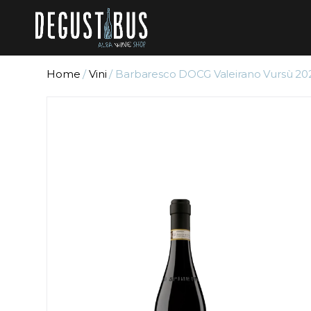
Home
/
Vini
/ Barbaresco DOCG Valeirano Vursù 2022