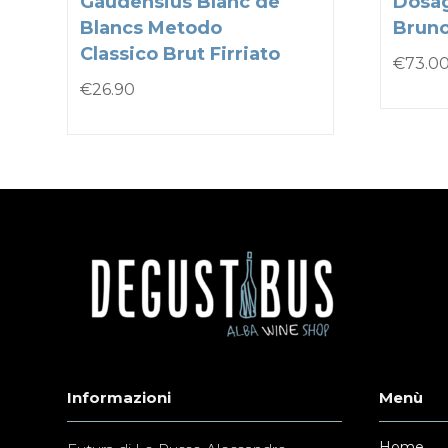
Gaudensius Blanc de
Dosa
Blancs Metodo
Bruno
Classico Brut Firriato
€
73.0
€
26.90
Informazioni
Menù
Home