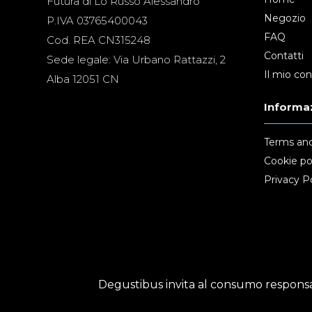
Futura di Lo Russo Alessandro
Negozio
P.IVA 03765400043
FAQ
Cod. REA CN315248
Contatti
Sede legale: Via Urbano Rattazzi, 2
Il mio co
Alba 12051 CN
Informaz
Terms and
Cookie po
Privacy Po
Degustibus invita al consumo responsab