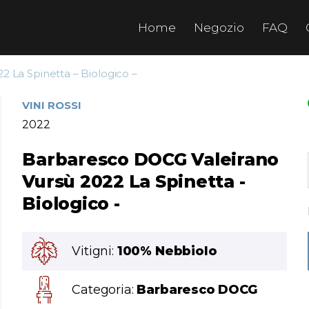
Home
Negozio
FAQ
 La Spinetta – Biologico –
VINI ROSSI
2022
Barbaresco DOCG Valeirano
Vursù 2022 La Spinetta -
Biologico -
Vitigni:
100% Nebbiolo
Categoria:
Barbaresco DOCG