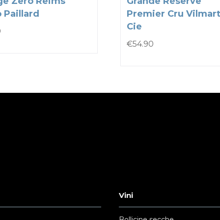
ge Zero Reims
Grande Rèserve
 Paillard
Premier Cru Vilmart
Cie
0
€
54.90
Vini
Bollicine secche