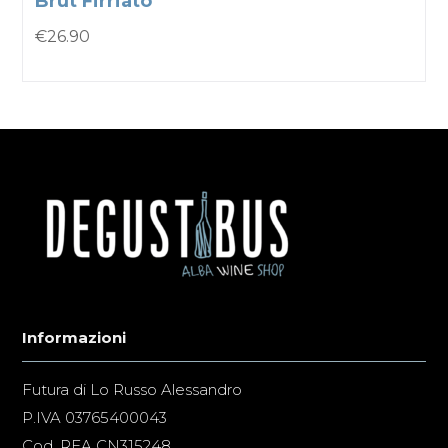
Brut Firriato
€
26.90
Informazioni
Futura di Lo Russo Alessandro
P.IVA 03765400043
Cod. REA CN315248