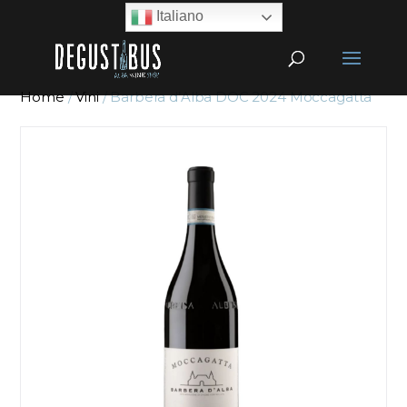
Italiano
Home
/
Vini
/ Barbera d’Alba DOC 2024 Moccagatta