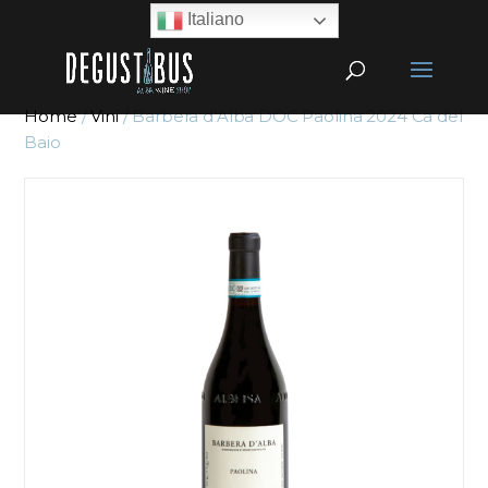
Italiano
Home
/
Vini
/ Barbera d’Alba DOC Paolina 2024 Cà del
Baio