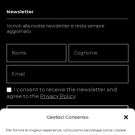
Newsletter
Iscriviti alla nostra newsletter e resta sempre
aggiornato
Newsletter
Nome
Nome
Signup
Copy
I consent to receive the newsletter and
agree to the
Privacy Policy
.
Iscriviti alla newsletter
Gestisci Consenso
Per fornire le migliori esperienze, utilizziamo tecnologie come i cookie