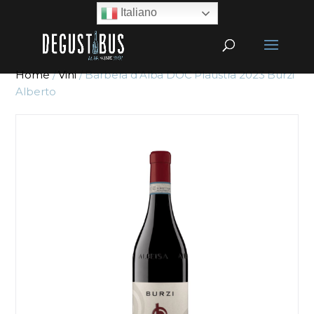
Italiano
Home
/
Vini
/ Barbera d’Alba DOC Plaustra 2023 Burzi
Alberto