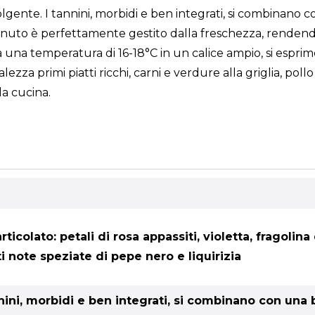
volgente. I tannini, morbidi e ben integrati, si combinano
stenuto è perfettamente gestito dalla freschezza, renden
una temperatura di 16-18°C in un calice ampio, si esprime
zza primi piatti ricchi, carni e verdure alla griglia, poll
la cucina.
ticolato: petali di rosa appassiti, violetta, fragoli
i note speziate di pepe nero e liquirizia
nini, morbidi e ben integrati, si combinano con una