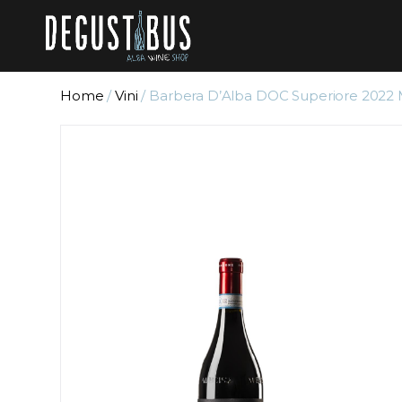
Home
/
Vini
/ Barbera D’Alba DOC Superiore 2022