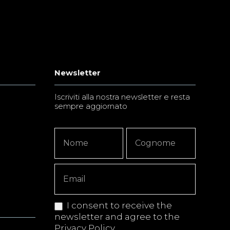
Newsletter
Iscriviti alla nostra newsletter e resta
sempre aggiornato
Newsletter
Nome
Nome
Signup
Copy
I consent to receive the
newsletter and agree to the
Privacy Policy
.