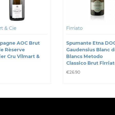
t & Cie
Firriato
pagne AOC Brut
Spumante Etna DO
e Rèserve
Gaudensius Blanc d
er Cru Vilmart &
Blancs Metodo
Classico Brut Firria
€
26.90