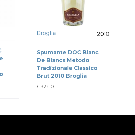
Broglia
2010
C
Spumante DOC Blanc
e
De Blancs Metodo
Tradizionale Classico
to
Brut 2010 Broglia
€
32.00