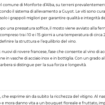
l comune di Monforte d’Alba, su terreni prevalentemente 
condo il sistema di allevamento a Guyot. Le viti sono cur
i grappoli migliori per garantire qualità e integrità de
dopo una pressatura soffice, il mosto viene avviato alla fe
mpreso tra i 10 e i 15 giorni a una temperatura di circa
inire la struttura e l’equilibrio del vino.
uovi di rovere francese, fase che consente al vino di acqu
 in vasche di acciaio inox e in bottiglia. Con un grado al
rbera si distingue per la sua forza e longevità.
, che esprime sin da subito la ricchezza del vitigno. Al n
bosco e mora danno vita a un bouquet floreale e fruttato, i