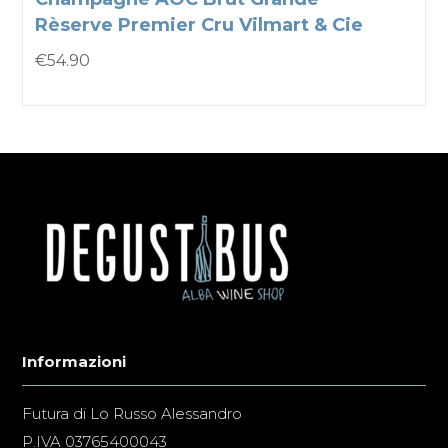
Rèserve Premier Cru Vilmart & Cie
€
54.90
Informazioni
Futura di Lo Russo Alessandro
P.IVA 03765400043