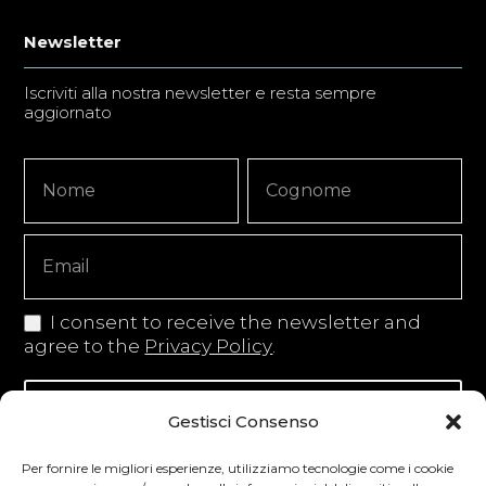
Newsletter
Iscriviti alla nostra newsletter e resta sempre
aggiornato
Newsletter
Nome
Nome
Signup
Copy
I consent to receive the newsletter and
agree to the
Privacy Policy
.
Iscriviti alla newsletter
Gestisci Consenso
Per fornire le migliori esperienze, utilizziamo tecnologie come i cookie