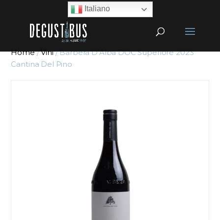
Italiano
Home
/
Vini
/ Barbera D’Alba DOC Superiore 2023
Cantina Del Pino