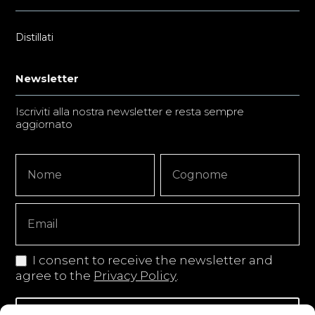
Distillati
Newsletter
Iscriviti alla nostra newsletter e resta sempre
aggiornato
Newsletter
Nome
Nome
Signup
Copy
I consent to receive the newsletter and
agree to the
Privacy Policy
.