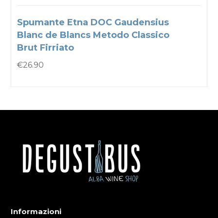
Spumante Etna DOC Gaudensius
Blanc de Blancs Metodo Classico
Brut Firriato
€
26.90
Informazioni