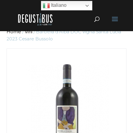
Italiano
Home
/
Vini
/ Barbera d’Alba DOC Vigna Santa Lucia
2023 Cesare Bussolo