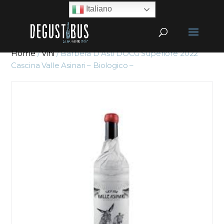
Italiano
Home
/
Vini
/ Barbera D’Asti DOCG Superiore 2022
Cascina Valle Asinari – Biologico –