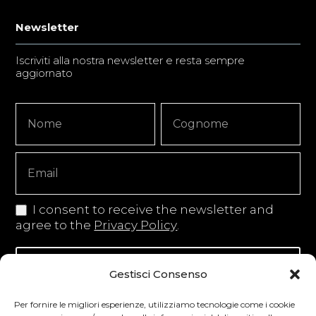
Newsletter
Iscriviti alla nostra newsletter e resta sempre
aggiornato
Newsletter
Nome
Nome
Signup
Copy
I consent to receive the newsletter and
agree to the
Privacy Policy
.
Iscriviti alla newsletter
Gestisci Consenso
Per fornire le migliori esperienze, utilizziamo tecnologie come i cookie