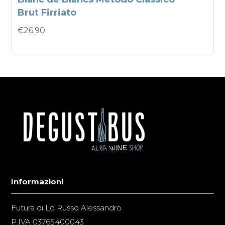
Brut Firriato
€
26.90
Informazioni
Futura di Lo Russo Alessandro
P.IVA 03765400043