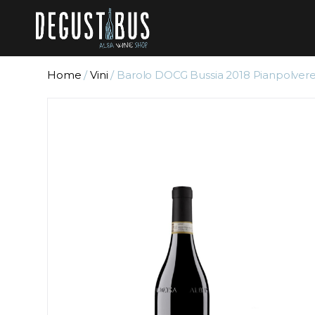
Home
/
Vini
/ Barolo DOCG Bussia 2018 Pianpolver