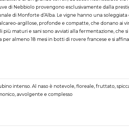
Le uve di Nebbiolo provengono esclusivamente dalla prestig
unale di Monforte d’Alba. Le vigne hanno una soleggiata e
alcareo-argillose, profonde e compatte, che donano ai vin
 più maturi e sani sono avviati alla fermentazione, che si 
 per almeno 18 mesi in botti di rovere francese e si affina
bino intenso. Al naso è notevole, floreale, fruttato, spicca
rmonico, avvolgente e complesso