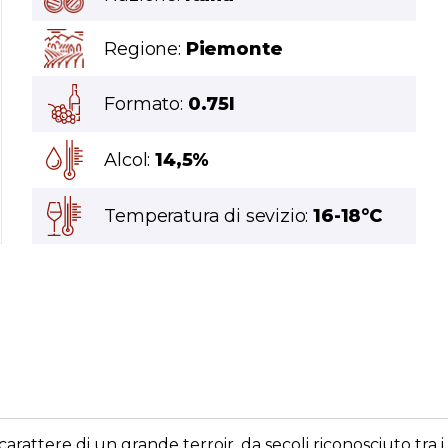
Regione:
Piemonte
Formato:
0.75l
Alcol:
14,5%
Temperatura di sevizio:
16-18°C
arattere di un grande terroir, da secoli riconosciuto tra 