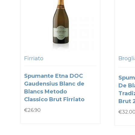
Firriato
Brogli
Spumante Etna DOC
Spum
Gaudensius Blanc de
De Bl
Blancs Metodo
Tradi
Classico Brut Firriato
Brut 
€
26.90
€
32.0