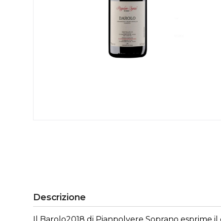
Descrizione
Il Barolo2018 di Pianpolvere Soprano esprime il c