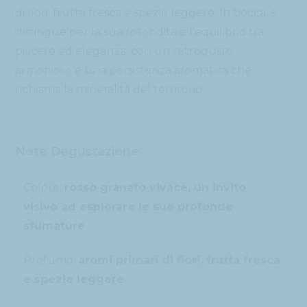
di fiori, frutta fresca e spezie leggere. In bocca, si
distingue per la sua rotondità e l'equilibrio tra
piacere ed eleganza, con un retrogusto
armonioso e una persistenza aromatica che
richiama la mineralità del territorio.
Note Degustazione
Colore:
rosso granato vivace, un invito
visivo ad esplorare le sue profonde
sfumature
Profumo:
aromi primari di fiori, frutta fresca
e spezie leggere