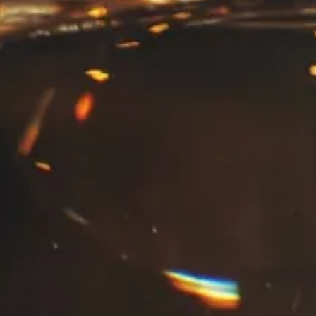
Nazione:
Italia
Regione:
Piemonte
Formato:
0.75l
Alcol:
14.,5%
Temperatura di sevizio:
16-18°C
Prodotto disponibile
€
43.90
Disponibilità: 1