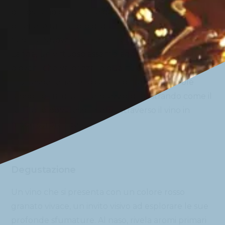
dimostrano che anche dalla freschezza si può
ottenere un Barolo di grande appeal. Il Barolo
Cascina Nuova è un testamento alla tradizione di
Langa, un virtuoso assemblaggio delle vigne più
giovani, che valorizza le qualità di ciascun vigneto.
È un’esperienza enoica che offre un notevole
rapporto tra qualità e prezzo, dimostrando come il
territorio possa esprimersi attraverso il vino in
modo sorprendente.
Degustazione
Un vino che si presenta con un colore rosso
granato vivace, un invito visivo ad esplorare le sue
profonde sfumature. Al naso, rivela aromi primari