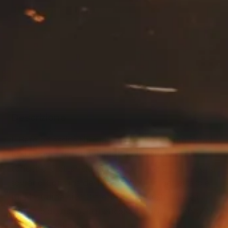
Acquista il prodotto
Descrizione
Il Barolo Cascina Nuova 2021 di Elvio Cogno fonad
le sue radici nell’omonima Cascina Nuova, una
tenuta di 3 ettari dove il Nebbiolo da Barolo regna
sovrano. Con una densità di 4000 viti per ettaro e
un’altitudine di 380 metri s.l.m., questo vino è il
risultato di una cura meticolosa e di un’attenta
selezione delle uve.