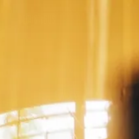
Italiano
Home
/
Vini
/ Barolo DOCG Cascina Nuova 2021 Elvio
Cogno