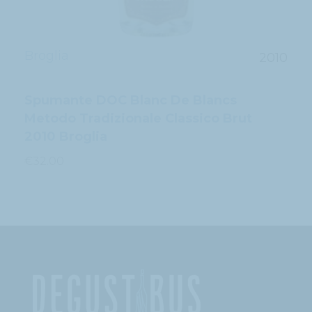
Broglia
2010
Spumante DOC Blanc De Blancs
Metodo Tradizionale Classico Brut
2010 Broglia
€
32.00