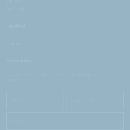
Vini piwi
Vini rossi
Distillati
Distillati
Newsletter
Iscriviti alla nostra newsletter e resta sempre
aggiornato
Newsletter
Nome
Nome
Signup
Copy