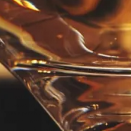
La magia inizia ad ottobre con la vendemmia,
seguita da una vinificazione in acciaio, dove il
controllo accurato della temperatura e il
rimontaggio automatico rivelano la precisione
artigianale di questo processo. La macerazione
post-fermentativa, durata ben 30 giorni, avviene a
cappello sommerso, conferendo a questo vino
una struttura unica. L’affinamento, per 24 mesi in
legno botte grande di rovere di Slavonia, è seguito
da ulteriori 60 giorni di permanenza sui lieviti e 6
mesi di affinamento in bottiglia. Un’arte che
richiede pazienza e dedizione.
Questo vino rappresenta il punto di partenza
ideale per chi desidera avvicinarsi al Barolo con
cautela, un viaggio enoico che inizia con un vino
piacevole e immediato. Le giovani vigne