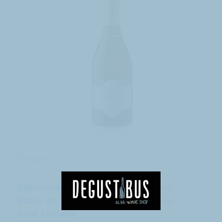
Firriato
Spumante Etna DOC Gaudensius
Blanc de Blancs Metodo Classico
Brut Firriato