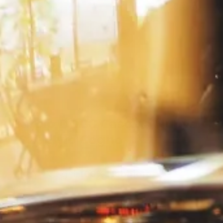
VINI ROSSI
2021
Barolo DOCG Cascina Nuova
2021 Elvio Cogno
Vitigni:
100% Nebbiolo
Categoria:
Barolo DOCG