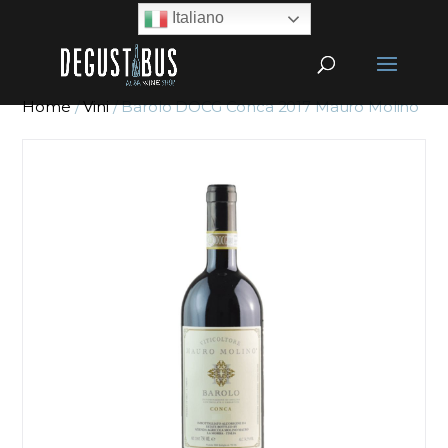
Italiano
Home
/
Vini
/ Barolo DOCG Conca 2017 Mauro Molino