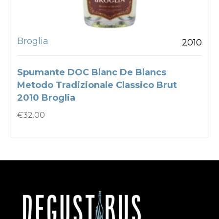
Broglia
2010
Spumante DOC Blanc De Blancs
Metodo Tradizionale Classico Brut
2010 Broglia
€
32.00