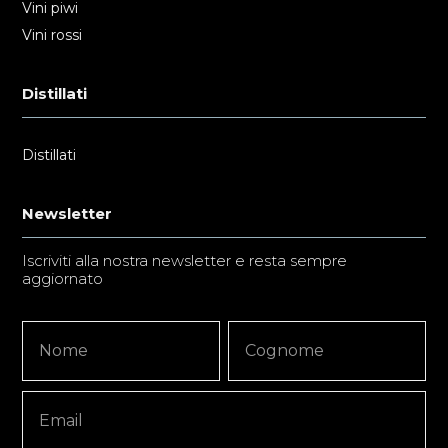
Vini piwi
Vini rossi
Distillati
Distillati
Newsletter
Iscriviti alla nostra newsletter e resta sempre
aggiornato
Newsletter
Nome
Nome
Signup
Copy