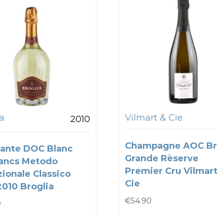
a
Vilmart & Cie
2010
Champagne AOC Br
ante DOC Blanc
Grande Rèserve
ancs Metodo
Premier Cru Vilmart
zionale Classico
Cie
2010 Broglia
€
54.90
0