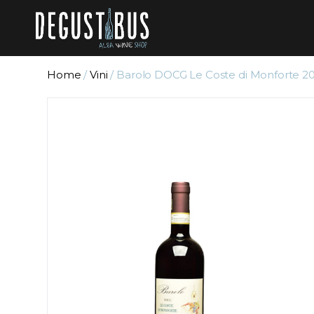
Home
/
Vini
/ Barolo DOCG Le Coste di Monforte 20