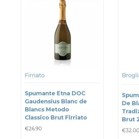
Firriato
Brogli
Spumante Etna DOC
Spum
Gaudensius Blanc de
De Bl
Blancs Metodo
Tradi
Classico Brut Firriato
Brut 
€
26.90
€
32.0