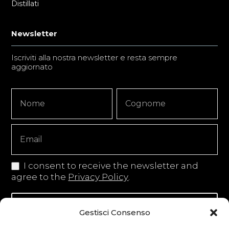
Distillati
Newsletter
Iscriviti alla nostra newsletter e resta sempre
aggiornato
Newsletter
Nome
Nome
Signup
Copy
I consent to receive the newsletter and
agree to the
Privacy Policy
.
Iscriviti alla newsletter
Gestisci Consenso