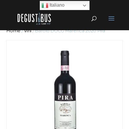
Italiano
Home
/
Vini
/ Barolo DOCG Marenca 2020 Pira