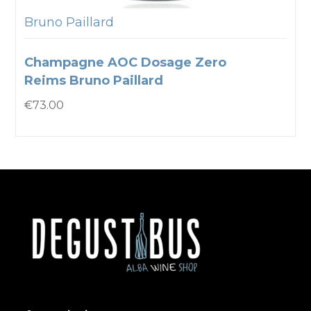
Bruno Paillard
Champagne AOC Dosage Zero
Reims Bruno Paillard
€
73.00