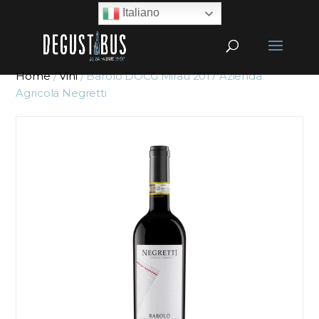
Italiano
Home
/
Vini
/ Barolo DOCG Mirau 2017 Azienda
Agricola Negretti