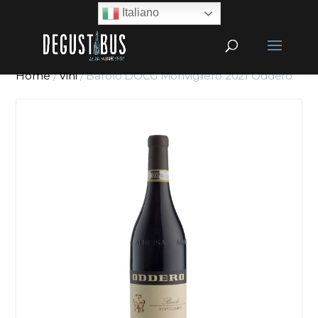
Italiano
Home
/
Vini
/ Barolo DOCG Monvigliero 2021 Oddero