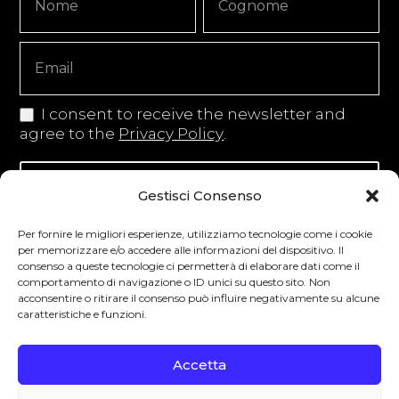
Signup
Copy
I consent to receive the newsletter and
agree to the
Privacy Policy
.
Iscriviti alla newsletter
Gestisci Consenso
Per fornire le migliori esperienze, utilizziamo tecnologie come i cookie
per memorizzare e/o accedere alle informazioni del dispositivo. Il
consenso a queste tecnologie ci permetterà di elaborare dati come il
Degustibus invita al consumo responsabile.
comportamento di navigazione o ID unici su questo sito. Non
acconsentire o ritirare il consenso può influire negativamente su alcune
La vendita di bevande alcoliche è vietata ai
caratteristiche e funzioni.
minori secondo la normativa vigente nel
Paese di residenza. L’abuso di alcol è
Accetta
pericoloso per la salute.