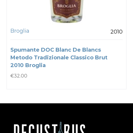
Broglia
2010
Spumante DOC Blanc De Blancs
Metodo Tradizionale Classico Brut
2010 Broglia
€
32.00