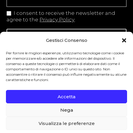
I consent to receive the newsletter and
agree to the
Privacy Policy
.
Iscriviti alla newsletter
Gestisci Consenso
Per fornire le migliori esperienze, utilizziamo tecnologie come i cookie
per memorizzare e/o accedere alle informazioni del dispositivo. Il
consenso a queste tecnologie ci permetterà di elaborare dati come il
Degustibus invita al consumo responsabile.
comportamento di navigazione o ID unici su questo sito. Non
acconsentire o ritirare il consenso può influire negativamente su alcune
La vendita di bevande alcoliche è vietata ai
caratteristiche e funzioni.
minori secondo la normativa vigente nel
Paese di residenza. L’abuso di alcol è
Accetta
pericoloso per la salute.
Nega
0
Visualizza le preferenze