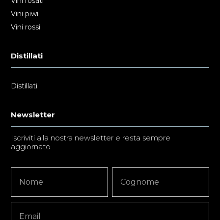
Vini rosati
Vini piwi
Vini rossi
Distillati
Distillati
Newsletter
Iscriviti alla nostra newsletter e resta sempre
aggiornato
Newsletter
Nome
Nome
Signup
Copy