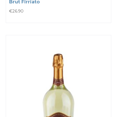
Brut Firriato
€
26.90