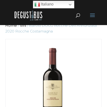
Italiano
Home
/
Vini
/ Barolo DOCG Rocche Dell’Annunziata
2020 Rocche Costamagna