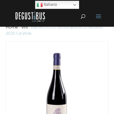
Italiano
Home
/
Vini
/ Barolo DOCG Sottocastello Di Novello
2020 Cà Viola