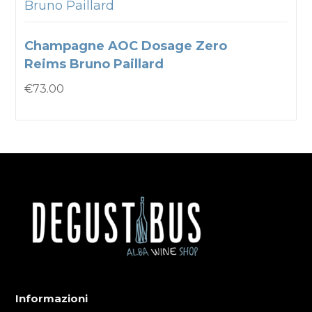
Bruno Paillard
Champagne AOC Dosage Zero
Reims Bruno Paillard
€
73.00
Informazioni