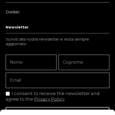
Distillati
Newsletter
Iscriviti alla nostra newsletter e resta sempre
aggiornato
Newsletter
Nome
Nome
Signup
Copy
I consent to receive the newsletter and
agree to the
Privacy Policy
.
Iscriviti alla newsletter