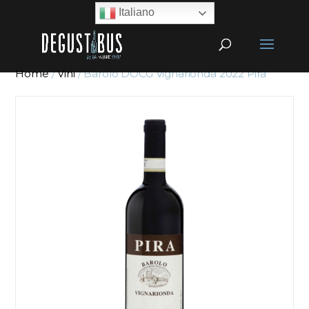
Italiano
Home
/
Vini
/ Barolo DOCG Vignarionda 2022 Pira