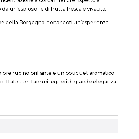
ncentrazione alcolica inferiore rispetto ai
 da un’esplosione di frutta fresca e vivacità.
ione della Borgogna, donandoti un’esperienza
 colore rubino brillante e un bouquet aromatico
 fruttato, con tannini leggeri di grande eleganza.