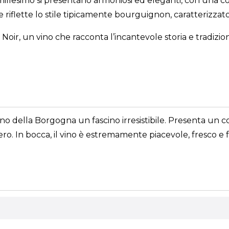
o millesimo si presentano armoniosi ed eleganti, con una co
e riflette lo stile tipicamente bourguignon, caratterizzato
Noir, un vino che racconta l’incantevole storia e tradiz
vino della Borgogna un fascino irresistibile. Presenta un
 nero. In bocca, il vino è estremamente piacevole, fresco e