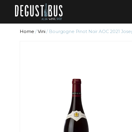
Home
/
Vini
/ Bourgogne Pinot Noir AOC 2021 Jos