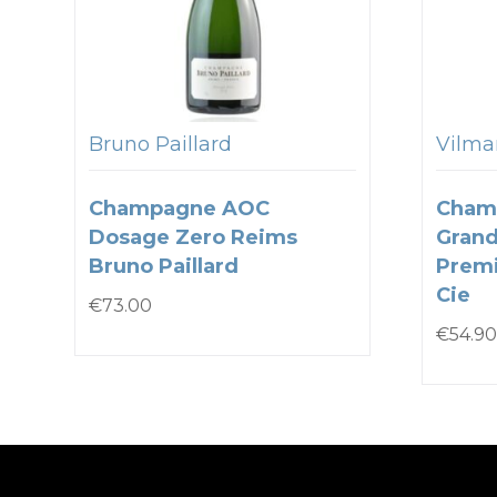
Bruno Paillard
Vilmar
Champagne AOC
Cham
Dosage Zero Reims
Grand
Bruno Paillard
Premi
Cie
€
73.00
€
54.90