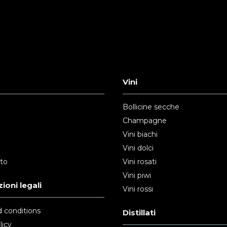
Vini
Bollicine secche
Champagne
Vini biachi
Vini dolci
nto
Vini rosati
Vini piwi
ioni legali
Vini rossi
 conditions
Distillati
licy