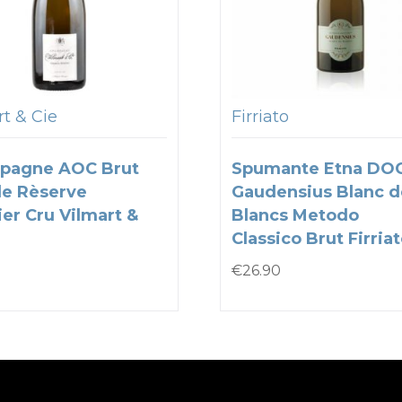
t & Cie
Firriato
pagne AOC Brut
Spumante Etna DO
e Rèserve
Gaudensius Blanc d
er Cru Vilmart &
Blancs Metodo
Classico Brut Firria
€
26.90