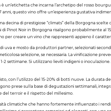
 è un’etichetta che incarna l’archetipo del rosso bour
7 anni, questo vino offre un’esperienza gustativa indimen
una decina di prestigiose “climats” della Borgogna scelt
i di Pinot Noir in Borgogna risalgono probabilmente al 1
o per creare un vino che rappresenti appieno il caratte
i uva e mosto da produttori partner, selezionati second
icolosa selezione, se necessaria. La vinificazione prevede
2 settimane. Si utilizzano lieviti indigeni o inoculazione
to, con l’utilizzo del 15-20% di botti nuove. La durata de
gono prese sulla base di degustazioni settimanali, integrat
 del terroir e il rispetto del millesimo.
rsità climatiche che hanno fortemente influenzato i ren