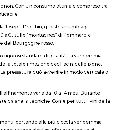
guignon. Con un consumo ottimale compreso tra
ticabile.
e da Joseph Drouhin, questo assemblaggio
50 a.C., sulle “montagnes” di Pommard e
re del Bourgogne rosso.
o rigorosi standard di qualità. La vendemmia
 la totale rimozione degli acini dalle pigne,
. La pressatura può avvenire in modo verticale o
ll’affinamento varia da 10 a 14 mesi. Durante
e da analisi tecniche. Come per tutti i vini della
dimenti, portando alla più piccola vendemmia