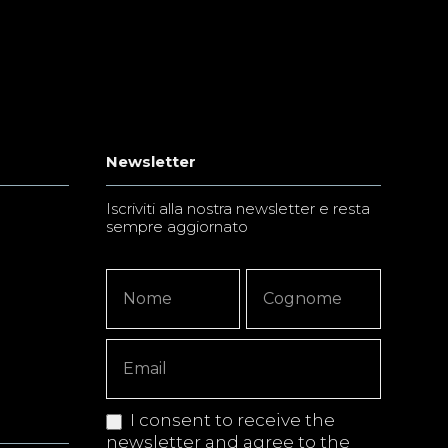
Newsletter
Iscriviti alla nostra newsletter e resta
sempre aggiornato
Newsletter
Nome
Nome
Signup
Copy
I consent to receive the
newsletter and agree to the