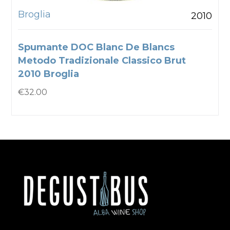
Broglia
2010
Spumante DOC Blanc De Blancs
Metodo Tradizionale Classico Brut
2010 Broglia
€
32.00