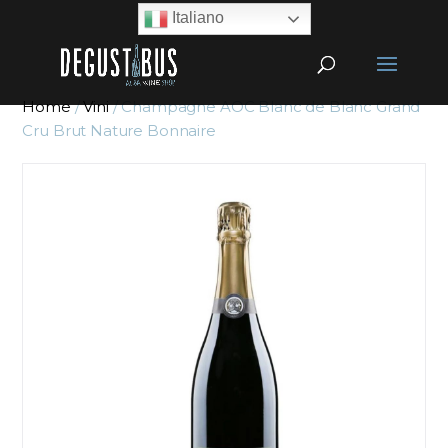
Italiano
Home
/
Vini
/ Champagne AOC Blanc de Blanc Grand
Cru Brut Nature Bonnaire