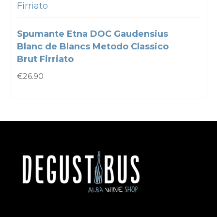
Firriato
Spumante Etna DOC Gaudensius
Blanc de Blancs Metodo Classico
Brut Firriato
€
26.90