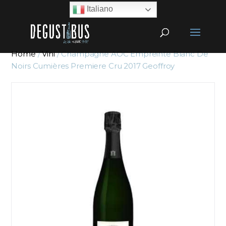
Italiano
Home
/
Vini
/ Champagne AOC Empreinte Blanc De
Noirs Cumières Premiere Cru 2017 Geoffroy